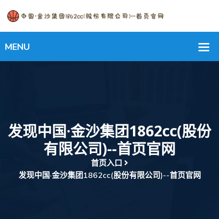
发现中国·金沙集团1862cc(股份
有限公司)--首页官网
首页入口
发现中国·金沙集团1862cc(股份有限公司)--首页官网