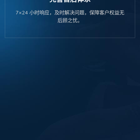
7×24 小时响应，及时解决问题，保障客户权益无
后顾之忧。