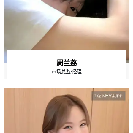
周兰荔
市场总监/经理