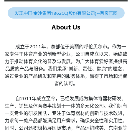
发现中国·金沙集团1862CC(股份有限公司)--首页官网
About Us
成立于2011年，总部位于美丽的呼伦贝尔市。作为一
家专注于体育产业的创新型企业，公司自成立以来，始终致
力于推动体育文化的普及与发展，为广大体育爱好者提供高
品质的产品与服务。我们秉承“创新、责任、健康”的理念，
通过专业的产品研发和完善的服务体系，赢得了市场和消费
者的认可。
自2011年成立至今，已经发展成为集体育器材研发、
生产、销售及体育赛事策划于一体的多元化公司。我们拥有
一支专业的研发团队，专注于体育器材的创新与技术改进，
力求每一款产品都能满足用户需求，确保安全性和实用性。
同时，公司还积极拓展国际市场，产品远销欧美、东南亚等