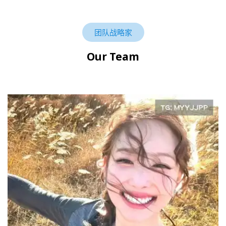
团队战略家
Our Team