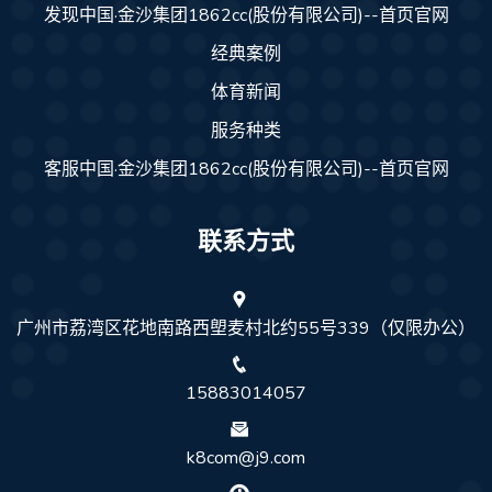
发现中国·金沙集团1862cc(股份有限公司)--首页官网
经典案例
体育新闻
服务种类
客服中国·金沙集团1862cc(股份有限公司)--首页官网
联系方式
广州市荔湾区花地南路西塱麦村北约55号339（仅限办公）
15883014057
k8com@j9.com