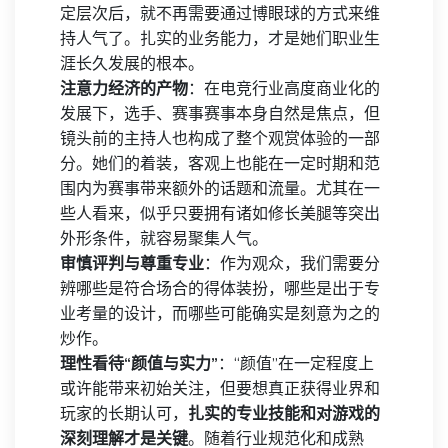
定层次后，就不再需要通过博眼球的方式来维
持人气了。扎实的业务能力，才是她们职业生
涯长久发展的根本。
注意力经济的产物
：在电竞行业高度商业化的
发展下，选手、赛事赛事本身自然是焦点，但
镜头前的主持人也构成了整个观赏体验的一部
分。她们的着装，客观上也能在一定时期和范
围内为赛事带来额外的话题和流量。尤其在一
些人看来，似乎只要拥有诸如修长美腿等突出
外形条件，就容易聚集人气。
审慎评判与尊重专业
：作为观众，我们需要分
辨哪些是符合场合的得体装扮，哪些是出于专
业考量的设计，而哪些可能确实是刻意为之的
炒作。
理性看待“颜值与实力”
：“颜值”在一定程度上
或许能带来初始关注，但要想真正获得业界和
玩家的长期认可，
扎实的专业技能和对游戏的
深刻理解才是关键
。随着行业规范化和成熟