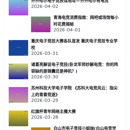
齐齐哈尔电子竞技馆地址—齐齐哈尔有电竞
2026-04-02
青海电竞消费指南：网吧或场馆每小
时花费揭秘
2026-04-01
重庆电子竞技大赛各队首发 重庆电子竞技专业学
校
2026-03-31
诸葛亮解说电子竞技(卧龙军师妙解电竞：你的阵
容缺的是锦囊还是神机？)
2026-03-30
苏州科技大学电子学院 《苏科大电竞风云：指尖
上的青春竞逐》
2026-03-29
红旗杯青年网络主播大赛
2026-03-28
白山市电子竞技小姐妹(白山电竞学