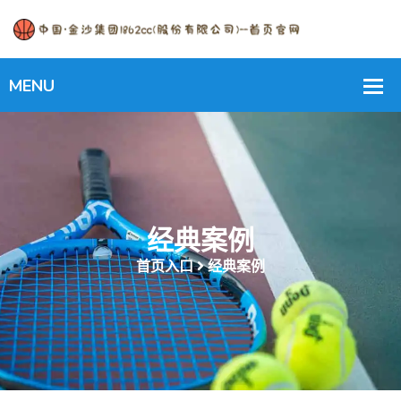
经典案例
首页入口
经典案例