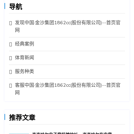
导航
发现中国·金沙集团1862cc(股份有限公司)--首页官
网
经典案例
体育新闻
服务种类
客服中国·金沙集团1862cc(股份有限公司)--首页官
网
推荐文章