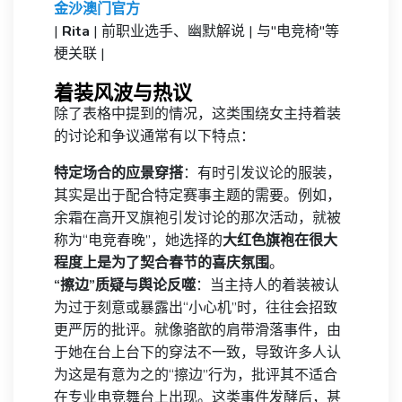
金沙澳门官方
|
Rita
| 前职业选手、幽默解说 | 与"电竞椅"等
梗关联 |
着装风波与热议
除了表格中提到的情况，这类围绕女主持着装
的讨论和争议通常有以下特点：
特定场合的应景穿搭
：有时引发议论的服装，
其实是出于配合特定赛事主题的需要。例如，
余霜在高开叉旗袍引发讨论的那次活动，就被
称为“电竞春晚”，她选择的
大红色旗袍在很大
程度上是为了契合春节的喜庆氛围
。
“擦边”质疑与舆论反噬
：当主持人的着装被认
为过于刻意或暴露出“小心机”时，往往会招致
更严厉的批评。就像骆歆的肩带滑落事件，由
于她在台上台下的穿法不一致，导致许多人认
为这是有意为之的“擦边”行为，批评其不适合
在专业电竞舞台上出现。这类事件发酵后，甚