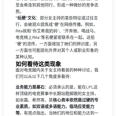
至会牵连到其他同行，形成一种微妙的竞争态
势。
“玩梗”文化
：部分女主持的某些特征或过往言
行，会被观众提炼成“梗”在网络传播。例如，
Rita就和“你艾希我奶妈”、“开奔驰、喝战马，
电竞椅上Rita”等名梗紧密联系在一起。这些
“梗”的流传，一方面增加了她们的辨识度，另
一方面也可能固化外界对其个人或职业形象的
某种认知。
如何看待这类现象
面对电竞圈内关于女主持着装的种种讨论，我
们可以从以下几个角度来看待：
业务能力是基石
：必须承认的是，能在LPL这
样顶级的电竞赛事中长期站稳脚跟的女主持，
如余霜、希然等，其
核心资本依然是过硬的专
业素质，如双语或多语能力、临场应变能力
等
。有观点指出，当她们的地位和能力达到一