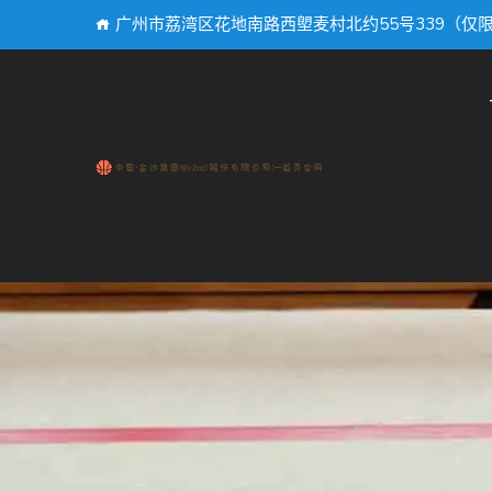
广州市荔湾区花地南路西塱麦村北约55号339（仅