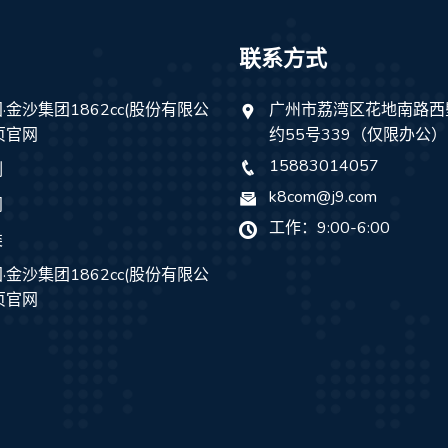
联系方式
·金沙集团1862cc(股份有限公
广州市荔湾区花地南路西
首页官网
约55号339（仅限办公）
15883014057
例
k8com@j9.com
闻
工作：9:00-6:00
类
·金沙集团1862cc(股份有限公
首页官网