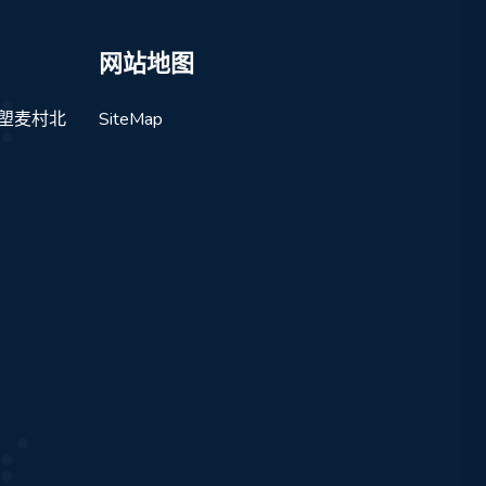
网站地图
塱麦村北
SiteMap