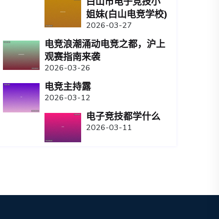
白山市电子竞技小
姐妹(白山电竞学校)
2026-03-27
电竞浪潮涌动电竞之都，沪上
观赛指南来袭
2026-03-26
电竞主持露
2026-03-12
电子竞技都学什么
2026-03-11