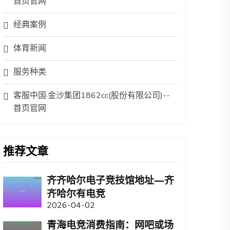
首页官网
经典案例
体育新闻
服务种类
客服中国·金沙集团1862cc(股份有限公司)--
首页官网
推荐文章
齐齐哈尔电子竞技馆地址—齐
齐哈尔有电竞
2026-04-02
青海电竞消费指南：网吧或场