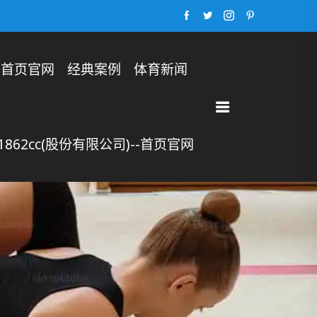
--首页官网
经典案例
体育新闻
862cc(股份有限公司)--首页官网