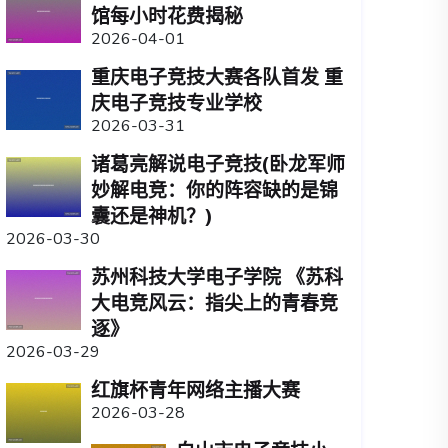
馆每小时花费揭秘
2026-04-01
重庆电子竞技大赛各队首发 重
庆电子竞技专业学校
2026-03-31
诸葛亮解说电子竞技(卧龙军师
妙解电竞：你的阵容缺的是锦
囊还是神机？)
2026-03-30
苏州科技大学电子学院 《苏科
大电竞风云：指尖上的青春竞
逐》
2026-03-29
红旗杯青年网络主播大赛
2026-03-28