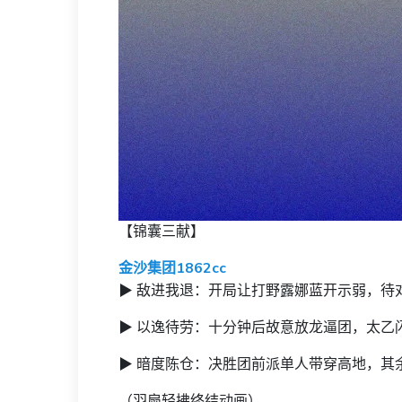
【锦囊三献】
金沙集团1862cc
▶ 敌进我退：开局让打野露娜蓝开示弱，待
▶ 以逸待劳：十分钟后故意放龙逼团，太乙
▶ 暗度陈仓：决胜团前派单人带穿高地，其
（羽扇轻拂终结动画）