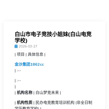
白山市电子竞技小姐妹(白山电竞
学校)
2026-03-27
| 项目 | 具体信息 |
金沙集团1862cc
| :--
| :--
|
|
机构名称
| 白山梦竞未来 |
|
机构性质
| 民办电竞教育培训机构 (非全日制
学历教育学校) |