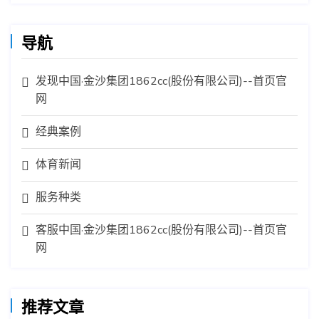
导航
发现中国·金沙集团1862cc(股份有限公司)--首页官
网
经典案例
体育新闻
服务种类
客服中国·金沙集团1862cc(股份有限公司)--首页官
网
推荐文章