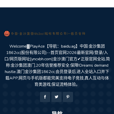
Welcome▓PlayAce【导航：baidu.ag】中国·金沙集团
1862cc(股份有限公司)--首页官网2026最新官网/登录/入
口/网页版网址[yncxbh.com]金沙澳门官方✔正版官网全站,简
称:金沙集团澳门,20年信誉推荐安全.保障!Dreams demand
hustle.澳门金沙集团1862cc,会员登录后,进入全站入口并下
载APP,网页与手机版都能完美支持电子竞技,真人互动与体
育类游戏,保证流畅体验。
导航