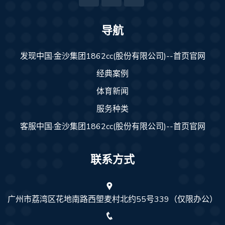
导航
发现中国·金沙集团1862cc(股份有限公司)--首页官网
经典案例
体育新闻
服务种类
客服中国·金沙集团1862cc(股份有限公司)--首页官网
联系方式
广州市荔湾区花地南路西塱麦村北约55号339（仅限办公）