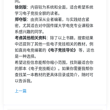
同。
徐剑版
：内容较为系统和全面，适合希望系统
学习电子竞技全貌的读者。
郑夺版
：由资深从业者编著，与实践结合紧
密，尤其适合对中国传媒大学电竞专业课程体
系感兴趣的同学。
考虑其他相关资料
：除了以上书籍，搜索结果
中还提到了其他一些电子竞技相关的教材，例
如直尚电竞编著的
《电子竞技导论》
等，这也
是一种选择。
希望这些信息能帮你缩小范围，找到最适合你
的那本《电子竞技概论》。如果你需要我帮你
查找某一本教材的更具体目录或简介，随时可
以告诉我。
上一篇