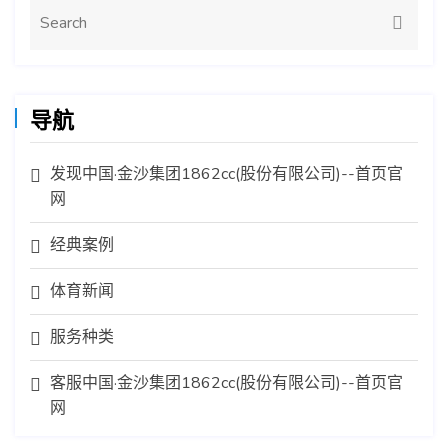
导航
发现中国·金沙集团1862cc(股份有限公司)--首页官
网
经典案例
体育新闻
服务种类
客服中国·金沙集团1862cc(股份有限公司)--首页官
网