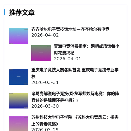
推荐文章
齐齐哈尔电子竞技馆地址—齐齐哈尔有电竞
2026-04-02
青海电竞消费指南：网吧或场馆每小
时花费揭秘
2026-04-01
重庆电子竞技大赛各队首发 重庆电子竞技专业学
校
2026-03-31
诸葛亮解说电子竞技(卧龙军师妙解电竞：你的阵
容缺的是锦囊还是神机？)
2026-03-30
苏州科技大学电子学院 《苏科大电竞风云：指尖
上的青春竞逐》
2026-03-29